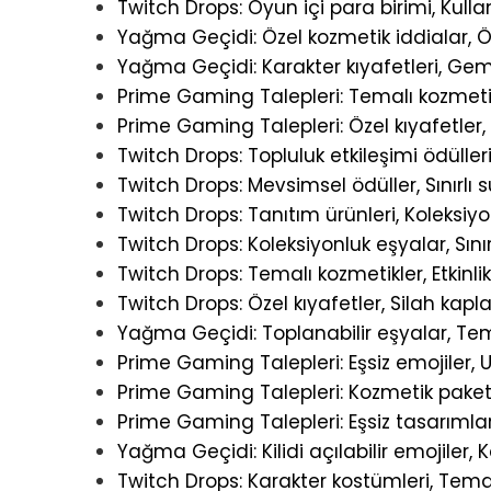
Twitch Drops: Oyun içi para birimi, Kullan
Yağma Geçidi: Özel kozmetik iddialar, Öze
Yağma Geçidi: Karakter kıyafetleri, Gem
Prime Gaming Talepleri: Temalı kozmetikl
Prime Gaming Talepleri: Özel kıyafetler,
Twitch Drops: Topluluk etkileşimi ödülleri, 
Twitch Drops: Mevsimsel ödüller, Sınırlı sü
Twitch Drops: Tanıtım ürünleri, Koleksiyo
Twitch Drops: Koleksiyonluk eşyalar, Sınırl
Twitch Drops: Temalı kozmetikler, Etkinl
Twitch Drops: Özel kıyafetler, Silah kapl
Yağma Geçidi: Toplanabilir eşyalar, Tema
Prime Gaming Talepleri: Eşsiz emojiler, 
Prime Gaming Talepleri: Kozmetik paketl
Prime Gaming Talepleri: Eşsiz tasarımlar,
Yağma Geçidi: Kilidi açılabilir emojiler,
Twitch Drops: Karakter kostümleri, Temalı