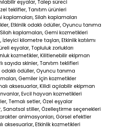
ılabilir eşyalar, Talep süreci
l teklifler, Tanıtım ürünleri
i kaplamaları, Silah kaplamaları
er, Etkinlik odaklı ödüller, Oyuncu tanıma
 Silah kaplamaları, Gemi kozmetikleri
İzleyici kilometre taşları, Etkinlik katılımı
reli eşyalar, Topluluk zorlukları
nluk kozmetikler, Kilitlenebilir ekipman
ı sayıda skinler, Tanıtım teklifleri
ik odaklı ödüller, Oyuncu tanıma
amaları, Gemiler için kozmetikler
lı aksesuarlar, Kilidi açılabilir ekipman
Unvanlar, Evcil hayvan kozmetikleri
er, Temalı setler, Özel eşyalar
 Sanatsal stiller, Özelleştirme seçenekleri
 Karakter animasyonları, Görsel efektler
 aksesuarlar, Etkinlik kozmetikleri