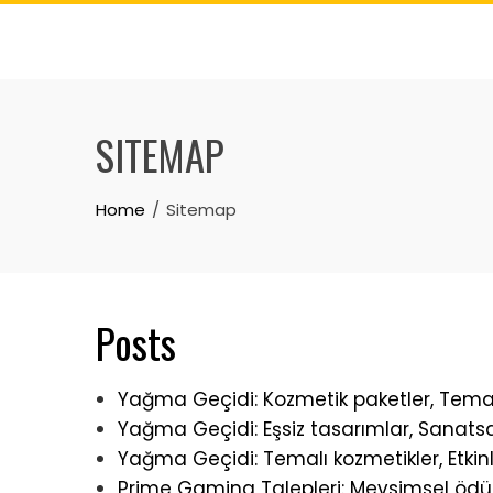
Skip
to
content
SITEMAP
Home
Sitemap
Posts
Yağma Geçidi: Kozmetik paketler, Temalı
Yağma Geçidi: Eşsiz tasarımlar, Sanatsal
Yağma Geçidi: Temalı kozmetikler, Etkin
Prime Gaming Talepleri: Mevsimsel ödüller