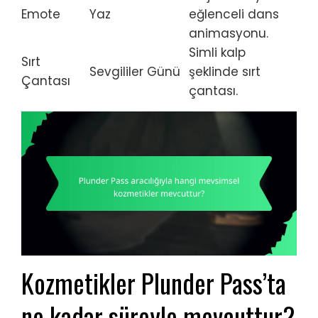
Emote
Yaz
eğlenceli dans
animasyonu.
Simli kalp
Sırt
Sevgililer Günü
şeklinde sırt
Çantası
çantası.
Kozmetikler Plunder Pass’ta
ne kadar süreyle mevcuttur?