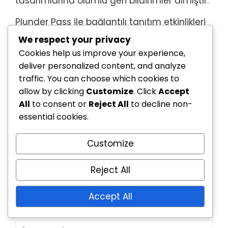
tasarımlarına olumlu geri bildirimler almıştır.
Plunder Pass ile bağlantılı tanıtım etkinlikleri
de evrim geçirmiştir. Önceki etkinlikler
We respect your privacy
genellikle bağımsızdı, oysa mevcut model,
Cookies help us improve your experience,
bu etkinlikleri mevsimsel temalarla daha
deliver personalized content, and analyze
yakın bir şekilde entegre ederek katılımı
traffic. You can choose which cookies to
teşvik eden ve ödüllendiren bütünleşik bir
allow by clicking
Customize
. Click
Accept
All
to consent or
Reject All
to decline non-
deneyim yaratmaktadır.
essential cookies.
Customize
Leave a Reply
Reject All
Your email address will not be published.
Required
Accept All
fields are marked
*