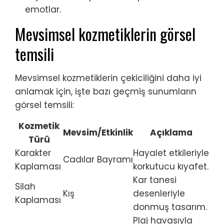
emotlar.
Mevsimsel kozmetiklerin görsel
temsili
Mevsimsel kozmetiklerin çekiciliğini daha iyi
anlamak için, işte bazı geçmiş sunumların
görsel temsili:
Kozmetik
Mevsim/Etkinlik
Açıklama
Türü
Karakter
Hayalet etkileriyle
Cadılar Bayramı
Kaplaması
korkutucu kıyafet.
Kar tanesi
Silah
Kış
desenleriyle
Kaplaması
donmuş tasarım.
Plaj havasıyla