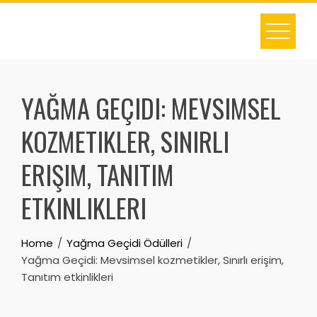
Skip
to
content
YAĞMA GEÇIDI: MEVSIMSEL
KOZMETIKLER, SINIRLI
ERIŞIM, TANITIM
ETKINLIKLERI
Home
Yağma Geçidi Ödülleri
Yağma Geçidi: Mevsimsel kozmetikler, Sınırlı erişim,
Tanıtım etkinlikleri