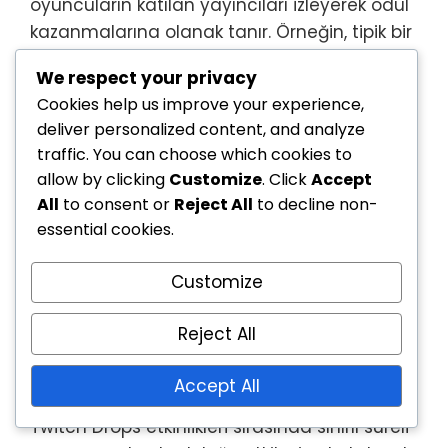
oyuncuların katılan yayıncıları izleyerek ödül
kazanmalarına olanak tanır. Örneğin, tipik bir
etkinlik 10 gün sürebilir ve oyuncuların
We respect your privacy
ödülleri açmak için belirli bir izleme süresi
Cookies help us improve your experience,
biriktirmeleri gerekebilir.
deliver personalized content, and analyze
traffic. You can choose which cookies to
Bu etkinlikler genellikle önemli oyun fuarları
allow by clicking
Customize
. Click
Accept
veya mevsimsel kutlamalarla örtüşür;
All
to consent or
Reject All
to decline non-
örneğin, yaz veya tatil temalı promosyonlar.
essential cookies.
Oyuncular, kesin tarih ve süre için resmi
duyuruları takip etmelidir, çünkü bunlar bir
Customize
etkinlikten diğerine geniş ölçüde değişebilir.
Sınırlı süreli promosyonlar ve
Reject All
önemi
Accept All
Twitch Drops etkinlikleri sırasında sınırlı süreli