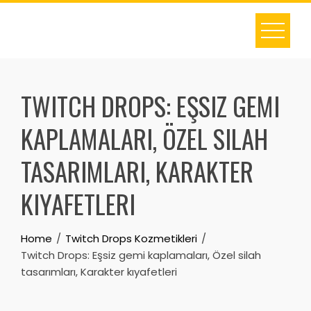
Skip
to
content
TWITCH DROPS: EŞSIZ GEMI
KAPLAMALARI, ÖZEL SILAH
TASARIMLARI, KARAKTER
KIYAFETLERI
Home
Twitch Drops Kozmetikleri
Twitch Drops: Eşsiz gemi kaplamaları, Özel silah
tasarımları, Karakter kıyafetleri