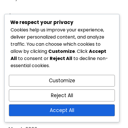
Ara
We respect your privacy
Cookies help us improve your experience,
Search
deliver personalized content, and analyze
for:
traffic. You can choose which cookies to
allow by clicking
Customize
. Click
Accept
Kategoriler
All
to consent or
Reject All
to decline non-
essential cookies.
Prime Gaming Talepleri
Customize
Twitch Drops Kozmetikleri
Yağma Geçidi Ödülleri
Reject All
Accept All
Arşiv